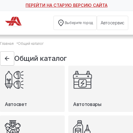
ПЕРЕЙТИ НА СТАРУЮ ВЕРСИЮ САЙТА
Автосервис
Выберите город
Общий каталог
Главная
Общий каталог
Автосвет
Автотовары
Общий каталог
Запчасти
Масла и технические жидкости
Мототовары
Туризм
Автосвет
Автотовары