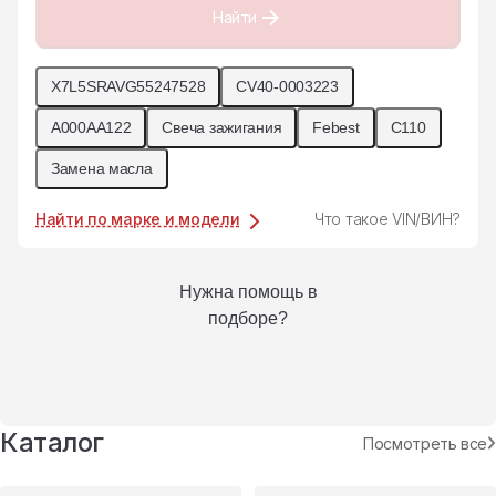
Найти
X7L5SRAVG55247528
CV40-0003223
A000AA122
Свеча зажигания
Febest
C110
Замена масла
Найти по марке и модели
Что такое VIN/ВИН?
Нужна помощь в
подборе?
Каталог
Посмотреть все