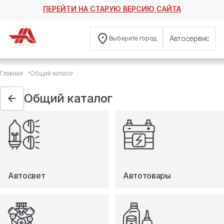
ПЕРЕЙТИ НА СТАРУЮ ВЕРСИЮ САЙТА
Автосервис
Выберите город
Общий каталог
Главная
Общий каталог
Автосвет
Автотовары
Общий каталог
Запчасти
Масла и технические жидкости
Мототовары
Туризм
Автосвет
Автотовары