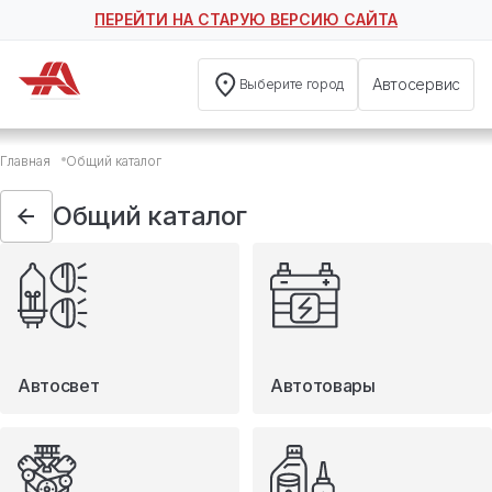
ПЕРЕЙТИ НА СТАРУЮ ВЕРСИЮ САЙТА
Автосервис
Выберите город
Общий каталог
Главная
Общий каталог
Автосвет
Автотовары
Общий каталог
Запчасти
Масла и технические жидкости
Мототовары
Туризм
Автосвет
Автотовары