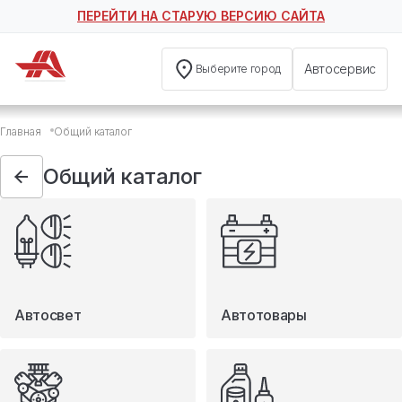
ПЕРЕЙТИ НА СТАРУЮ ВЕРСИЮ САЙТА
Автосервис
Выберите город
Общий каталог
Главная
Общий каталог
Автосвет
Автотовары
Общий каталог
Запчасти
Масла и технические жидкости
Мототовары
Туризм
Автосвет
Автотовары