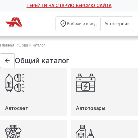
ПЕРЕЙТИ НА СТАРУЮ ВЕРСИЮ САЙТА
Автосервис
Выберите город
Общий каталог
Главная
Общий каталог
Автосвет
Автотовары
Общий каталог
Запчасти
Масла и технические жидкости
Мототовары
Туризм
Автосвет
Автотовары