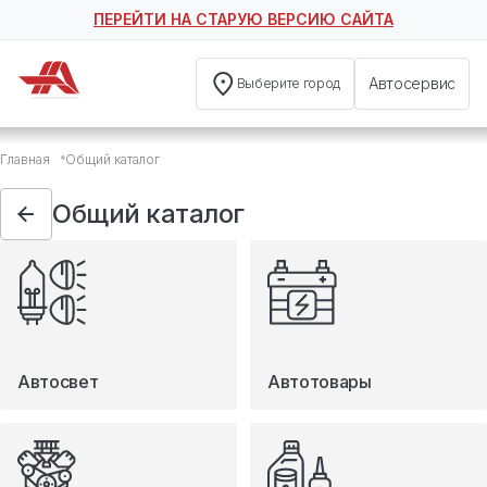
ПЕРЕЙТИ НА СТАРУЮ ВЕРСИЮ САЙТА
Автосервис
Выберите город
Общий каталог
Главная
Общий каталог
Автосвет
Автотовары
Общий каталог
Запчасти
Масла и технические жидкости
Мототовары
Туризм
Автосвет
Автотовары