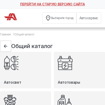
ПЕРЕЙТИ НА СТАРУЮ ВЕРСИЮ САЙТА
Автосервис
Выберите город
Общий каталог
Главная
Общий каталог
Автосвет
Автотовары
Общий каталог
Запчасти
Масла и технические жидкости
Мототовары
Туризм
Автосвет
Автотовары