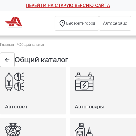
ПЕРЕЙТИ НА СТАРУЮ ВЕРСИЮ САЙТА
Автосервис
Выберите город
Общий каталог
Главная
Общий каталог
Автосвет
Автотовары
Общий каталог
Запчасти
Масла и технические жидкости
Мототовары
Туризм
Автосвет
Автотовары