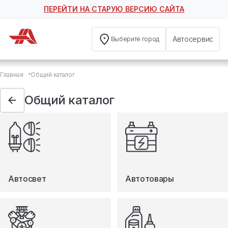
ПЕРЕЙТИ НА СТАРУЮ ВЕРСИЮ САЙТА
Автосервис
Выберите город
Общий каталог
Главная
Общий каталог
Автосвет
Автотовары
Общий каталог
Запчасти
Масла и технические жидкости
Мототовары
Туризм
Автосвет
Автотовары