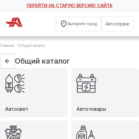
ПЕРЕЙТИ НА СТАРУЮ ВЕРСИЮ САЙТА
Автосервис
Выберите город
Общий каталог
Главная
Общий каталог
Автосвет
Автотовары
Общий каталог
Запчасти
Масла и технические жидкости
Мототовары
Туризм
Автосвет
Автотовары