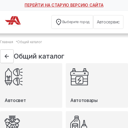
ПЕРЕЙТИ НА СТАРУЮ ВЕРСИЮ САЙТА
Автосервис
Выберите город
Общий каталог
Главная
Общий каталог
Автосвет
Автотовары
Общий каталог
Запчасти
Масла и технические жидкости
Мототовары
Туризм
Автосвет
Автотовары