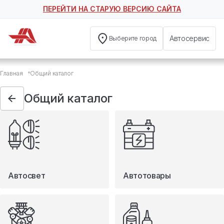
ПЕРЕЙТИ НА СТАРУЮ ВЕРСИЮ САЙТА
Автосервис
Выберите город
Общий каталог
Главная
Общий каталог
Автосвет
Автотовары
Общий каталог
Запчасти
Масла и технические жидкости
Мототовары
Туризм
Автосвет
Автотовары