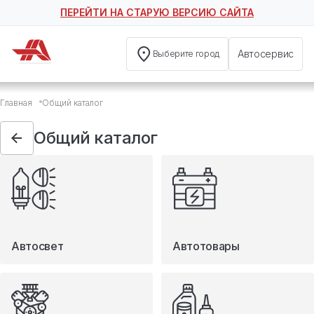
ПЕРЕЙТИ НА СТАРУЮ ВЕРСИЮ САЙТА
Автосервис
Выберите город
Общий каталог
Главная
Общий каталог
Автосвет
Автотовары
Общий каталог
Запчасти
Масла и технические жидкости
Мототовары
Туризм
Автосвет
Автотовары