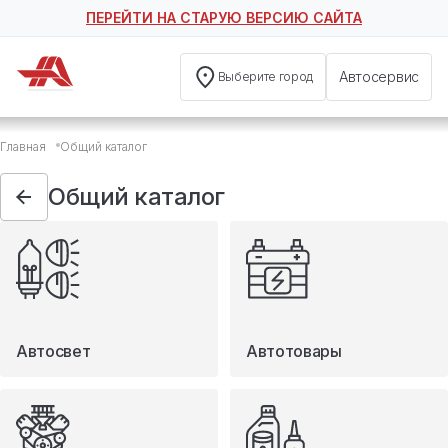
ПЕРЕЙТИ НА СТАРУЮ ВЕРСИЮ САЙТА
Автосервис
Выберите город
Общий каталог
Главная
Общий каталог
Автосвет
Автотовары
Общий каталог
Запчасти
Масла и технические жидкости
Мототовары
Туризм
Автосвет
Автотовары