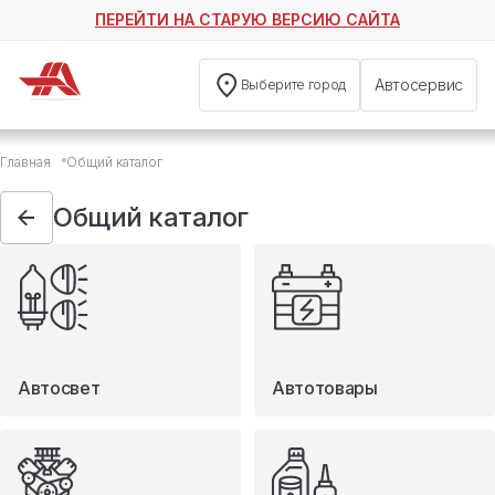
ПЕРЕЙТИ НА СТАРУЮ ВЕРСИЮ САЙТА
Автосервис
Выберите город
Общий каталог
Главная
Общий каталог
Автосвет
Автотовары
Общий каталог
Запчасти
Масла и технические жидкости
Мототовары
Туризм
Автосвет
Автотовары