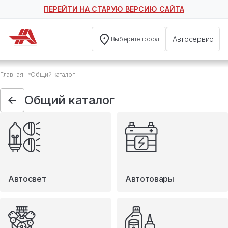
ПЕРЕЙТИ НА СТАРУЮ ВЕРСИЮ САЙТА
Автосервис
Выберите город
Общий каталог
Главная
Общий каталог
Автосвет
Автотовары
Общий каталог
Запчасти
Масла и технические жидкости
Мототовары
Туризм
Автосвет
Автотовары