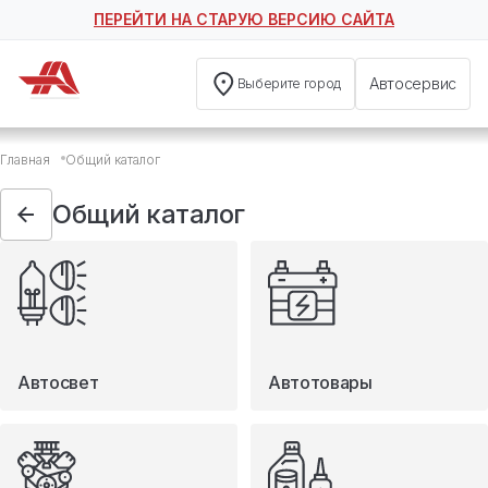
ПЕРЕЙТИ НА СТАРУЮ ВЕРСИЮ САЙТА
Автосервис
Выберите город
Общий каталог
Главная
Общий каталог
Автосвет
Автотовары
Общий каталог
Запчасти
Масла и технические жидкости
Мототовары
Туризм
Автосвет
Автотовары