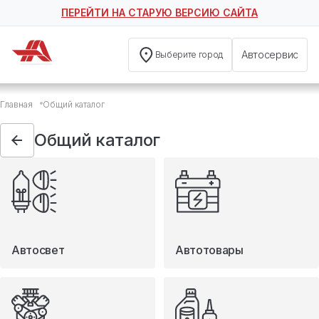
ПЕРЕЙТИ НА СТАРУЮ ВЕРСИЮ САЙТА
Автосервис
Выберите город
Общий каталог
Главная
Общий каталог
Автосвет
Автотовары
Общий каталог
Запчасти
Масла и технические жидкости
Мототовары
Туризм
Автосвет
Автотовары