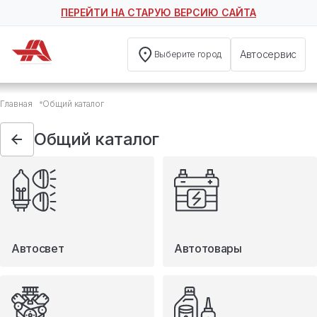
ПЕРЕЙТИ НА СТАРУЮ ВЕРСИЮ САЙТА
Автосервис
Выберите город
Общий каталог
Главная
Общий каталог
Автосвет
Автотовары
Общий каталог
Запчасти
Масла и технические жидкости
Мототовары
Туризм
Автосвет
Автотовары