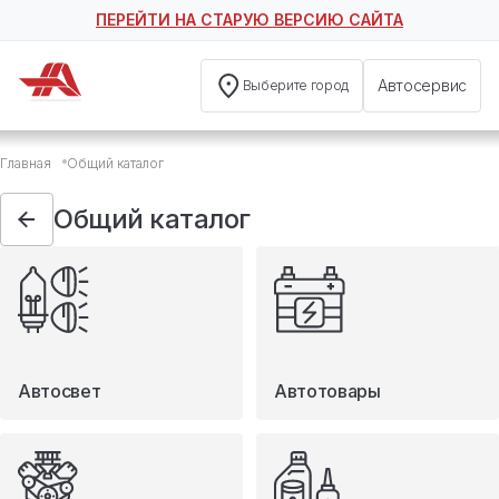
ПЕРЕЙТИ НА СТАРУЮ ВЕРСИЮ САЙТА
Автосервис
Выберите город
Общий каталог
Главная
Общий каталог
Автосвет
Автотовары
Общий каталог
Запчасти
Масла и технические жидкости
Мототовары
Туризм
Автосвет
Автотовары