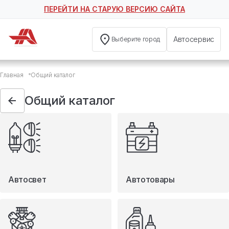
ПЕРЕЙТИ НА СТАРУЮ ВЕРСИЮ САЙТА
Автосервис
Выберите город
Общий каталог
Главная
Общий каталог
Автосвет
Автотовары
Общий каталог
Запчасти
Масла и технические жидкости
Мототовары
Туризм
Автосвет
Автотовары