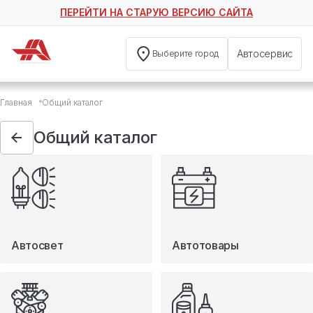
ПЕРЕЙТИ НА СТАРУЮ ВЕРСИЮ САЙТА
Автосервис
Выберите город
Общий каталог
Главная
Общий каталог
Автосвет
Автотовары
Общий каталог
Запчасти
Масла и технические жидкости
Мототовары
Туризм
Автосвет
Автотовары