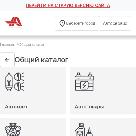
ПЕРЕЙТИ НА СТАРУЮ ВЕРСИЮ САЙТА
Автосервис
Выберите город
Общий каталог
Главная
Общий каталог
Автосвет
Автотовары
Общий каталог
Запчасти
Масла и технические жидкости
Мототовары
Туризм
Автосвет
Автотовары