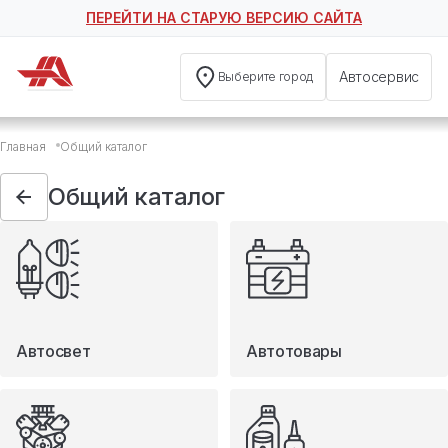
ПЕРЕЙТИ НА СТАРУЮ ВЕРСИЮ САЙТА
Автосервис
Выберите город
Общий каталог
Главная
Общий каталог
Автосвет
Автотовары
Общий каталог
Запчасти
Масла и технические жидкости
Мототовары
Туризм
Автосвет
Автотовары