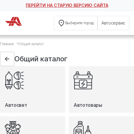
ПЕРЕЙТИ НА СТАРУЮ ВЕРСИЮ САЙТА
Автосервис
Выберите город
Общий каталог
Главная
Общий каталог
Автосвет
Автотовары
Общий каталог
Запчасти
Масла и технические жидкости
Мототовары
Туризм
Автосвет
Автотовары