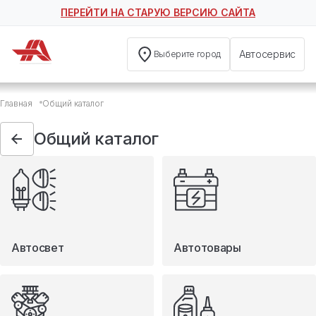
ПЕРЕЙТИ НА СТАРУЮ ВЕРСИЮ САЙТА
Автосервис
Выберите город
Общий каталог
Главная
Общий каталог
Автосвет
Автотовары
Общий каталог
Запчасти
Масла и технические жидкости
Мототовары
Туризм
Автосвет
Автотовары