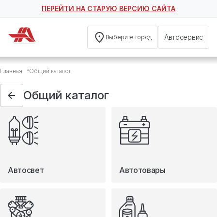
ПЕРЕЙТИ НА СТАРУЮ ВЕРСИЮ САЙТА
Автосервис
Выберите город
Общий каталог
Главная
Общий каталог
Автосвет
Автотовары
Общий каталог
Запчасти
Масла и технические жидкости
Мототовары
Туризм
Автосвет
Автотовары