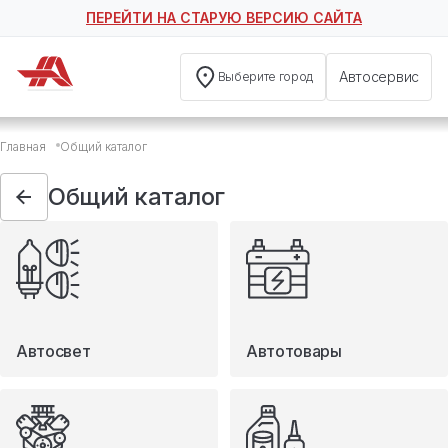
ПЕРЕЙТИ НА СТАРУЮ ВЕРСИЮ САЙТА
Автосервис
Выберите город
Общий каталог
Главная
Общий каталог
Автосвет
Автотовары
Общий каталог
Запчасти
Масла и технические жидкости
Мототовары
Туризм
Автосвет
Автотовары