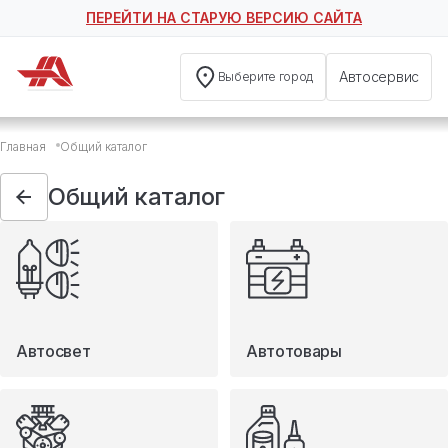
ПЕРЕЙТИ НА СТАРУЮ ВЕРСИЮ САЙТА
Автосервис
Выберите город
Общий каталог
Главная
Общий каталог
Автосвет
Автотовары
Общий каталог
Запчасти
Масла и технические жидкости
Мототовары
Туризм
Автосвет
Автотовары