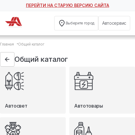
ПЕРЕЙТИ НА СТАРУЮ ВЕРСИЮ САЙТА
Автосервис
Выберите город
Общий каталог
Главная
Общий каталог
Автосвет
Автотовары
Общий каталог
Запчасти
Масла и технические жидкости
Мототовары
Туризм
Автосвет
Автотовары