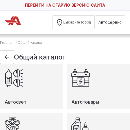
ПЕРЕЙТИ НА СТАРУЮ ВЕРСИЮ САЙТА
Автосервис
Выберите город
Общий каталог
Главная
Общий каталог
Автосвет
Автотовары
Общий каталог
Запчасти
Масла и технические жидкости
Мототовары
Туризм
Автосвет
Автотовары