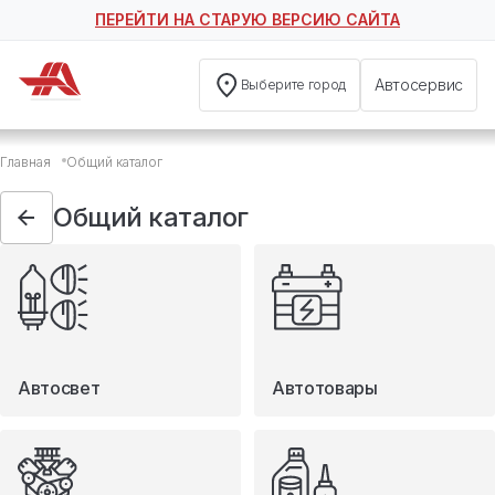
ПЕРЕЙТИ НА СТАРУЮ ВЕРСИЮ САЙТА
Автосервис
Выберите город
Общий каталог
Главная
Общий каталог
Автосвет
Автотовары
Общий каталог
Запчасти
Масла и технические жидкости
Мототовары
Туризм
Автосвет
Автотовары