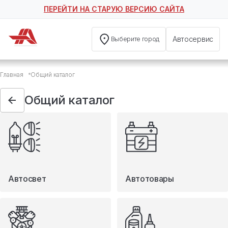
ПЕРЕЙТИ НА СТАРУЮ ВЕРСИЮ САЙТА
Автосервис
Выберите город
Общий каталог
Главная
Общий каталог
Автосвет
Автотовары
Общий каталог
Запчасти
Масла и технические жидкости
Мототовары
Туризм
Автосвет
Автотовары