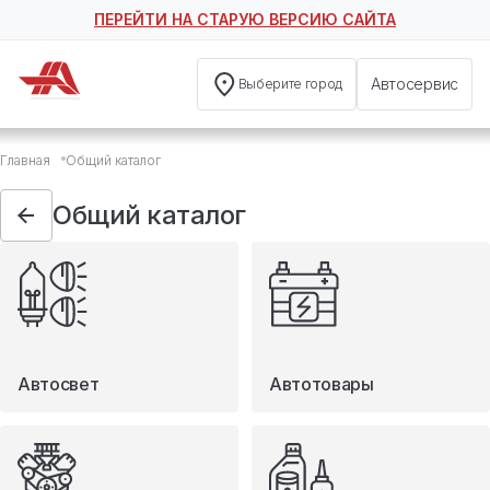
ПЕРЕЙТИ НА СТАРУЮ ВЕРСИЮ САЙТА
Автосервис
Выберите город
Общий каталог
Главная
Общий каталог
Автосвет
Автотовары
Общий каталог
Запчасти
Масла и технические жидкости
Мототовары
Туризм
Автосвет
Автотовары