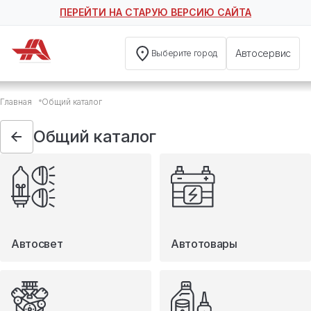
ПЕРЕЙТИ НА СТАРУЮ ВЕРСИЮ САЙТА
Автосервис
Выберите город
Общий каталог
Главная
Общий каталог
Автосвет
Автотовары
Общий каталог
Запчасти
Масла и технические жидкости
Мототовары
Туризм
Автосвет
Автотовары