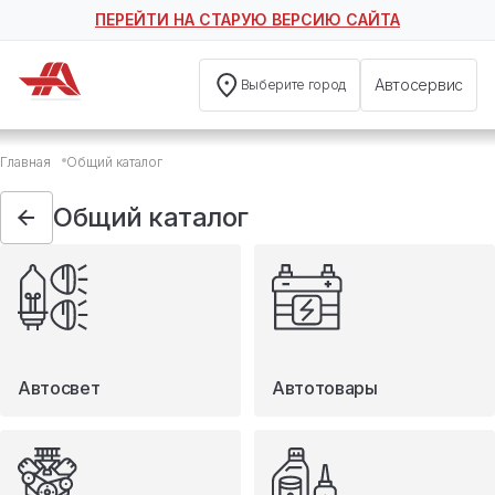
ПЕРЕЙТИ НА СТАРУЮ ВЕРСИЮ САЙТА
Автосервис
Выберите город
Общий каталог
Главная
Общий каталог
Автосвет
Автотовары
Общий каталог
Запчасти
Масла и технические жидкости
Мототовары
Туризм
Автосвет
Автотовары