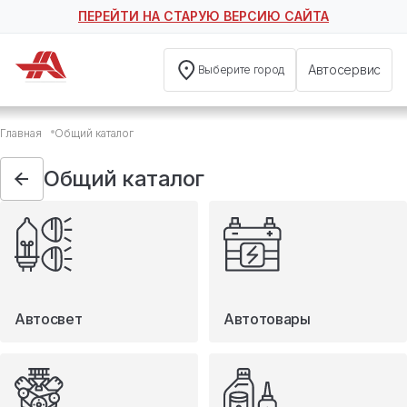
ПЕРЕЙТИ НА СТАРУЮ ВЕРСИЮ САЙТА
Автосервис
Выберите город
Общий каталог
Главная
Общий каталог
Автосвет
Автотовары
Общий каталог
Запчасти
Масла и технические жидкости
Мототовары
Туризм
Автосвет
Автотовары