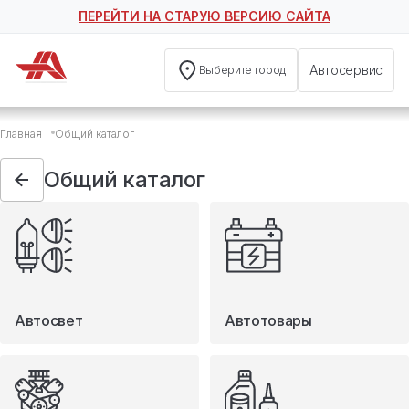
ПЕРЕЙТИ НА СТАРУЮ ВЕРСИЮ САЙТА
Автосервис
Выберите город
Общий каталог
Главная
Общий каталог
Автосвет
Автотовары
Общий каталог
Запчасти
Масла и технические жидкости
Мототовары
Туризм
Автосвет
Автотовары