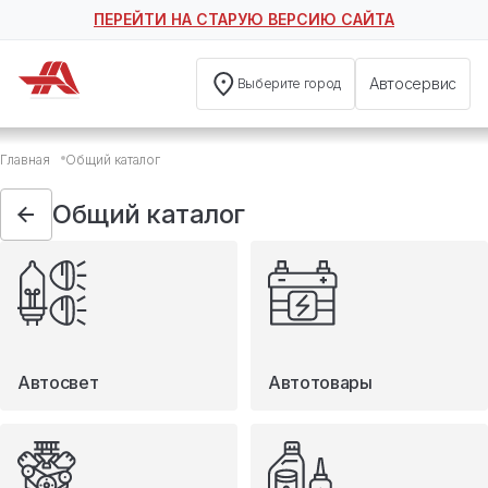
ПЕРЕЙТИ НА СТАРУЮ ВЕРСИЮ САЙТА
Автосервис
Выберите город
Общий каталог
Главная
Общий каталог
Автосвет
Автотовары
Общий каталог
Запчасти
Масла и технические жидкости
Мототовары
Туризм
Автосвет
Автотовары