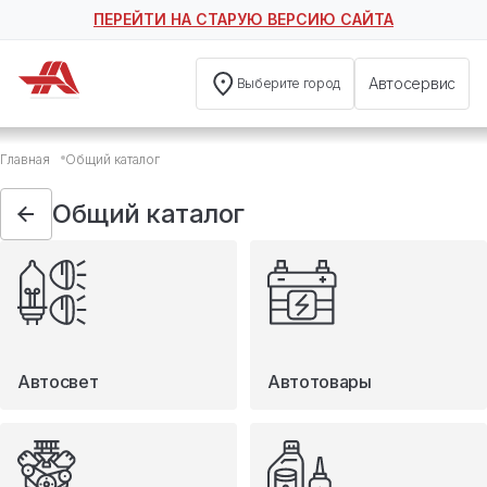
ПЕРЕЙТИ НА СТАРУЮ ВЕРСИЮ САЙТА
Автосервис
Выберите город
Общий каталог
Главная
Общий каталог
Автосвет
Автотовары
Общий каталог
Запчасти
Масла и технические жидкости
Мототовары
Туризм
Автосвет
Автотовары