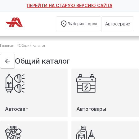
ПЕРЕЙТИ НА СТАРУЮ ВЕРСИЮ САЙТА
Автосервис
Выберите город
Общий каталог
Главная
Общий каталог
Автосвет
Автотовары
Общий каталог
Запчасти
Масла и технические жидкости
Мототовары
Туризм
Автосвет
Автотовары