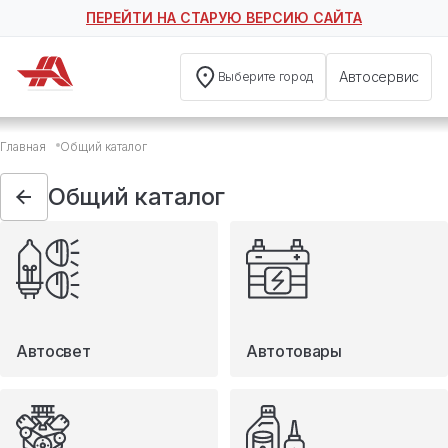
ПЕРЕЙТИ НА СТАРУЮ ВЕРСИЮ САЙТА
Автосервис
Выберите город
Общий каталог
Главная
Общий каталог
Автосвет
Автотовары
Общий каталог
Запчасти
Масла и технические жидкости
Мототовары
Туризм
Автосвет
Автотовары