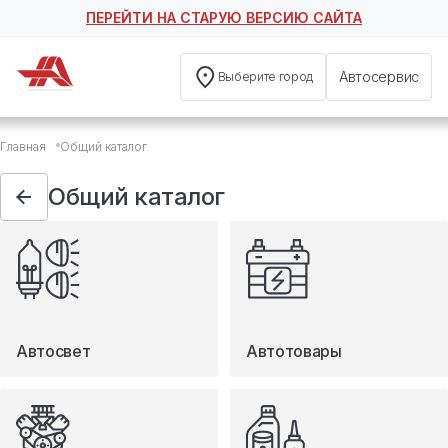
ПЕРЕЙТИ НА СТАРУЮ ВЕРСИЮ САЙТА
Автосервис
Выберите город
Общий каталог
Главная
Общий каталог
Автосвет
Автотовары
Общий каталог
Запчасти
Масла и технические жидкости
Мототовары
Туризм
Автосвет
Автотовары