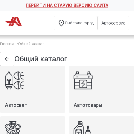
ПЕРЕЙТИ НА СТАРУЮ ВЕРСИЮ САЙТА
Автосервис
Выберите город
Общий каталог
Главная
Общий каталог
Автосвет
Автотовары
Общий каталог
Запчасти
Масла и технические жидкости
Мототовары
Туризм
Автосвет
Автотовары