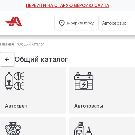
ПЕРЕЙТИ НА СТАРУЮ ВЕРСИЮ САЙТА
Автосервис
Выберите город
Общий каталог
Главная
Общий каталог
Автосвет
Автотовары
Общий каталог
Запчасти
Масла и технические жидкости
Мототовары
Туризм
Автосвет
Автотовары