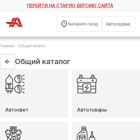
ПЕРЕЙТИ НА СТАРУЮ ВЕРСИЮ САЙТА
Автосервис
Выберите город
Общий каталог
Главная
Общий каталог
Автосвет
Автотовары
Общий каталог
Запчасти
Масла и технические жидкости
Мототовары
Туризм
Автосвет
Автотовары