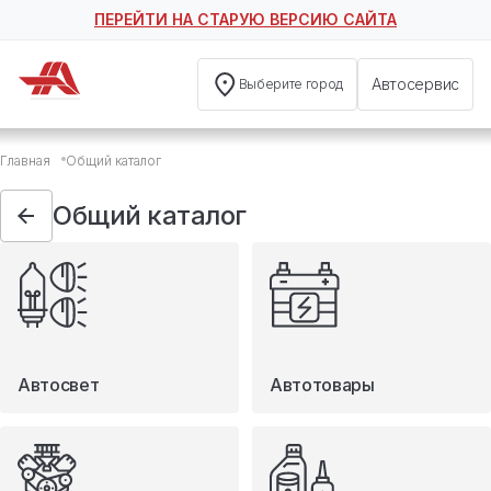
ПЕРЕЙТИ НА СТАРУЮ ВЕРСИЮ САЙТА
Автосервис
Выберите город
Общий каталог
Главная
Общий каталог
Автосвет
Автотовары
Общий каталог
Запчасти
Масла и технические жидкости
Мототовары
Туризм
Автосвет
Автотовары