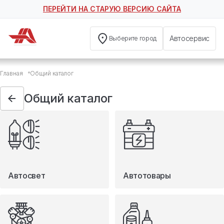
ПЕРЕЙТИ НА СТАРУЮ ВЕРСИЮ САЙТА
Автосервис
Выберите город
Общий каталог
Главная
Общий каталог
Автосвет
Автотовары
Общий каталог
Запчасти
Масла и технические жидкости
Мототовары
Туризм
Автосвет
Автотовары