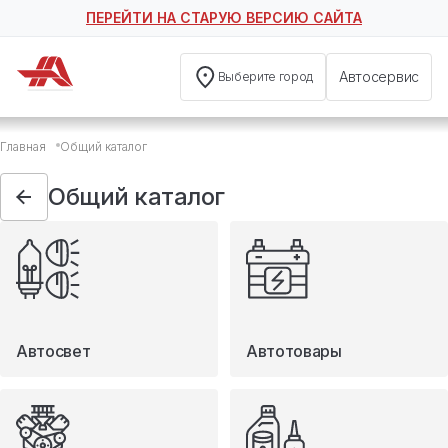
ПЕРЕЙТИ НА СТАРУЮ ВЕРСИЮ САЙТА
Автосервис
Выберите город
Общий каталог
Главная
Общий каталог
Автосвет
Автотовары
Общий каталог
Запчасти
Масла и технические жидкости
Мототовары
Туризм
Автосвет
Автотовары